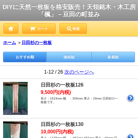
DIYに天然一枚板を格安販売！天領銘木・木工房
「楓」－豆田の町並み
カート
検索
ホーム
＞
日田杉の一枚板
おすすめ順
価格順
新着順
1-12 / 26
次のページへ
日田杉の一枚板126
9,500円(内税)
長さ：1819mm 幅 ：306mm 厚さ：29mm 日田杉の一
枚板です。
日田杉の一枚板130
10,000円(内税)
長さ：1475mm 幅 ：487mm,482mm 厚さ：40mm 日